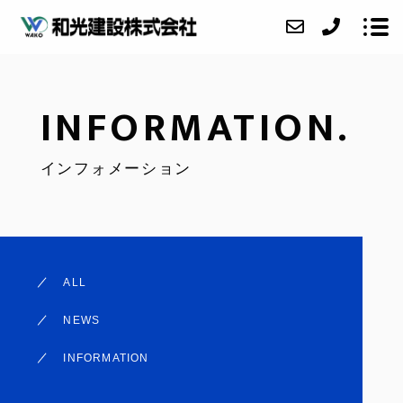
INFORMATION.
ABOUT
インフォメーション
SERVICE
CASE
ACCESS
INFORMATION
ALL
CONTACT
NEWS
RECRUIT
INFORMATION